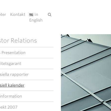
ter
Kontakt
In
English
tor Relations
 Presentation
ditetsgarant
siella rapporter
siell kalender
information
pekt 2007