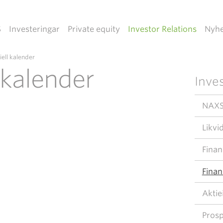
S
Investeringar
Private equity
Investor Relations
Nyhe
iell kalender
 kalender
Inves
NAXS
Likvi
Finan
Finan
Aktie
Pros