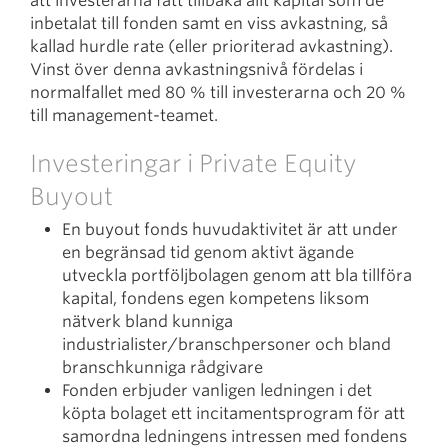
att investerarna fått tillbaka allt kapital som de
inbetalat till fonden samt en viss avkastning, så
kallad hurdle rate (eller prioriterad avkastning).
Vinst över denna avkastningsnivå fördelas i
normalfallet med 80 % till investerarna och 20 %
till management-teamet.
Investeringar i Private Equity
Buyout
En buyout fonds huvudaktivitet är att under
en begränsad tid genom aktivt ägande
utveckla portföljbolagen genom att bla tillföra
kapital, fondens egen kompetens liksom
nätverk bland kunniga
industrialister/branschpersoner och bland
branschkunniga rådgivare
Fonden erbjuder vanligen ledningen i det
köpta bolaget ett incitamentsprogram för att
samordna ledningens intressen med fondens