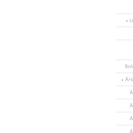
L
Bol
År
Å
Å
Å
Å