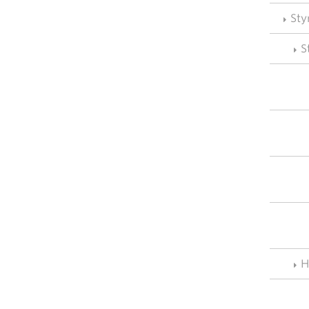
Sty
S
H