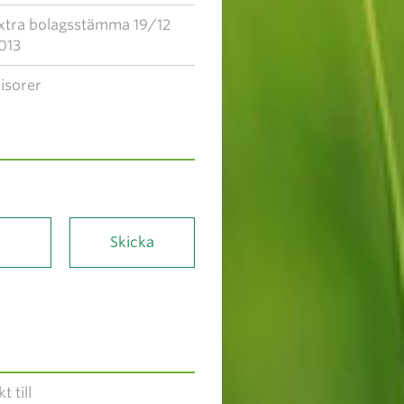
xtra bolagsstämma 19/12
013
isorer
t till