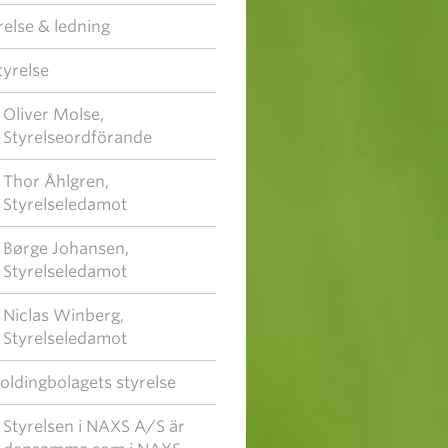
relse & ledning
tyrelse
Oliver Molse,
Styrelseordförande
Thor Åhlgren,
Styrelseledamot
Børge Johansen,
Styrelseledamot
Niclas Winberg,
Styrelseledamot
oldingbolagets styrelse
Styrelsen i NAXS A/S är