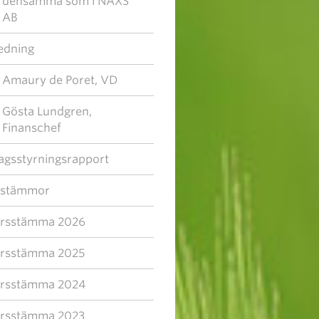
densamma som i NAXS
AB
edning
Amaury de Poret, VD
Gösta Lundgren,
Finanschef
agsstyrningsrapport
sstämmor
rsstämma 2026
rsstämma 2025
rsstämma 2024
rsstämma 2023