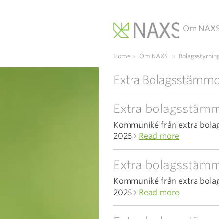
Om NAX
Main Navigation
Home
»
Om NAXS
»
Bolagsstyrnin
Extra Bolagsstämmo
Extra bolagsstämm
Kommuniké från extra bola
2025
Read more
Extra bolagsstäm
Kommuniké från extra bola
2025
Read more