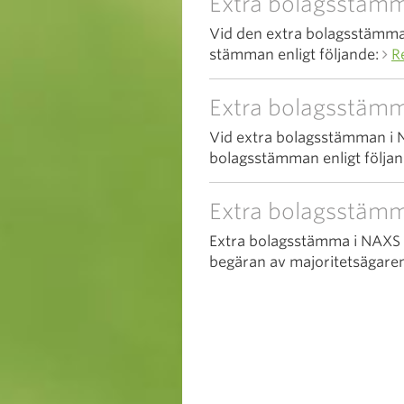
Extra bolagsstäm
Vid den extra bolagsstämma
stämman enligt följande:
R
Extra bolagsstämm
Vid extra bolagsstämman i 
bolagsstämman enligt följa
Extra bolagsstämm
Extra bolagsstämma i NAXS 
begäran av majoritetsägare