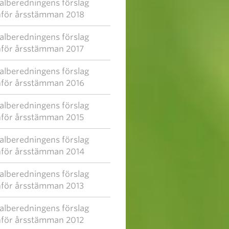
alberedningens förslag
nför årsstämman 2018
alberedningens förslag
nför årsstämman 2017
alberedningens förslag
nför årsstämman 2016
alberedningens förslag
nför årsstämman 2015
alberedningens förslag
nför årsstämman 2014
alberedningens förslag
nför årsstämman 2013
alberedningens förslag
nför årsstämman 2012