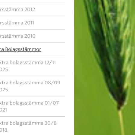
rsstämma 2012
rsstämma 2011
rsstämma 2010
ra Bolagsstämmor
xtra bolagsstämma 12/11
025
xtra bolagsstämma 08/09
025
xtra bolagsstämma 01/07
021
xtra bolagsstämma 30/8
018.