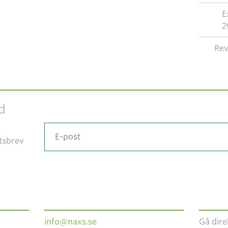
E
2
Rev
d
tsbrev
info@naxs.se
Gå direk