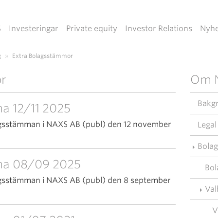
S
Investeringar
Private equity
Investor Relations
Nyhe
g
»
Extra Bolagsstämmor
r
Om 
Bakg
a 12/11 2025
gsstämman i NAXS AB (publ) den 12 november
Legal
Bolag
ma 08/09 2025
Bol
gsstämman i NAXS AB (publ) den 8 september
Val
V