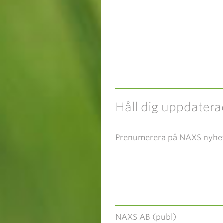
Håll dig uppdatera
Prenumerera på NAXS nyhe
NAXS AB (publ)