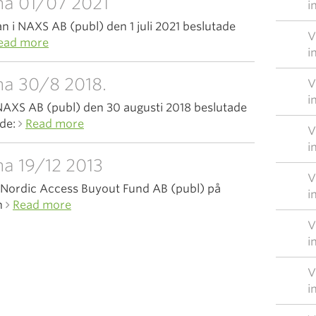
ma 01/07 2021
i
n i NAXS AB (publ) den 1 juli 2021 beslutade
V
ead more
i
a 30/8 2018.
V
i
NAXS AB (publ) den 30 augusti 2018 beslutade
nde:
Read more
V
i
a 19/12 2013
V
Nordic Access Buyout Fund AB (publ) på
i
n
Read more
V
i
V
i