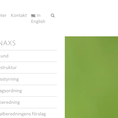
ter
Kontakt
In
English
NAXS
rund
 struktur
sstyrning
agsordning
beredning
alberedningens förslag