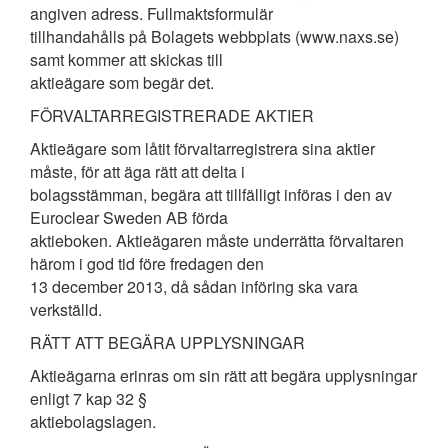
angiven adress. Fullmaktsformulär
tillhandahålls på Bolagets webbplats (www.naxs.se)
samt kommer att skickas till
aktieägare som begär det.
FÖRVALTARREGISTRERADE AKTIER
Aktieägare som låtit förvaltarregistrera sina aktier
måste, för att äga rätt att delta i
bolagsstämman, begära att tillfälligt införas i den av
Euroclear Sweden AB förda
aktieboken. Aktieägaren måste underrätta förvaltaren
härom i god tid före fredagen den
13 december 2013, då sådan införing ska vara
verkställd.
RÄTT ATT BEGÄRA UPPLYSNINGAR
Aktieägarna erinras om sin rätt att begära upplysningar
enligt 7 kap 32 §
aktiebolagslagen.