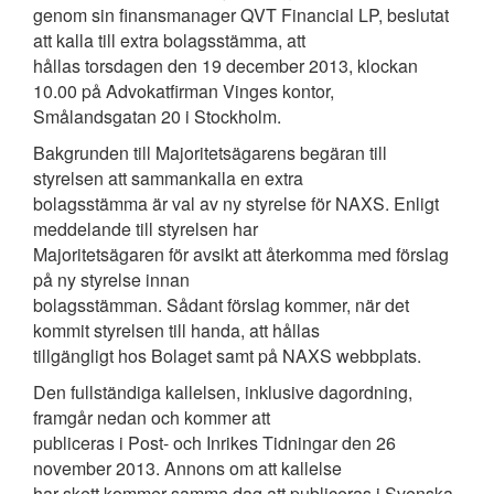
genom sin finansmanager QVT Financial LP, beslutat
att kalla till extra bolagsstämma, att
hållas torsdagen den 19 december 2013, klockan
10.00 på Advokatfirman Vinges kontor,
Smålandsgatan 20 i Stockholm.
Bakgrunden till Majoritetsägarens begäran till
styrelsen att sammankalla en extra
bolagsstämma är val av ny styrelse för NAXS. Enligt
meddelande till styrelsen har
Majoritetsägaren för avsikt att återkomma med förslag
på ny styrelse innan
bolagsstämman. Sådant förslag kommer, när det
kommit styrelsen till handa, att hållas
tillgängligt hos Bolaget samt på NAXS webbplats.
Den fullständiga kallelsen, inklusive dagordning,
framgår nedan och kommer att
publiceras i Post- och Inrikes Tidningar den 26
november 2013. Annons om att kallelse
har skett kommer samma dag att publiceras i Svenska