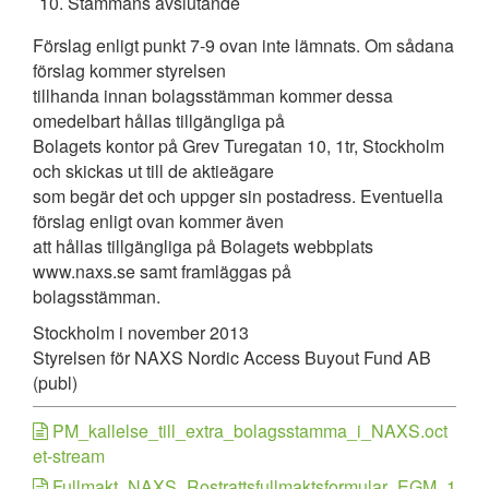
Stämmans avslutande
Förslag enligt punkt 7-9 ovan inte lämnats. Om sådana
förslag kommer styrelsen
tillhanda innan bolagsstämman kommer dessa
omedelbart hållas tillgängliga på
Bolagets kontor på Grev Turegatan 10, 1tr, Stockholm
och skickas ut till de aktieägare
som begär det och uppger sin postadress. Eventuella
förslag enligt ovan kommer även
att hållas tillgängliga på Bolagets webbplats
www.naxs.se samt framläggas på
bolagsstämman.
Stockholm i november 2013
Styrelsen för NAXS Nordic Access Buyout Fund AB
(publ)
PM_kallelse_till_extra_bolagsstamma_i_NAXS.oct
et-stream
Fullmakt_NAXS_Rostrattsfullmaktsformular_EGM_1