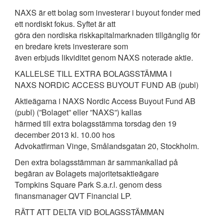
NAXS är ett bolag som investerar i buyout fonder med
ett nordiskt fokus. Syftet är att
göra den nordiska riskkapitalmarknaden tillgänglig för
en bredare krets investerare som
även erbjuds likviditet genom NAXS noterade aktie.
KALLELSE TILL EXTRA BOLAGSSTÄMMA I
NAXS NORDIC ACCESS BUYOUT FUND AB (publ)
Aktieägarna i NAXS Nordic Access Buyout Fund AB
(publ) (”Bolaget” eller ”NAXS”) kallas
härmed till extra bolagsstämma torsdag den 19
december 2013 kl. 10.00 hos
Advokatfirman Vinge, Smålandsgatan 20, Stockholm.
Den extra bolagsstämman är sammankallad på
begäran av Bolagets majoritetsaktieägare
Tompkins Square Park S.a.r.l. genom dess
finansmanager QVT Financial LP.
RÄTT ATT DELTA VID BOLAGSSTÄMMAN