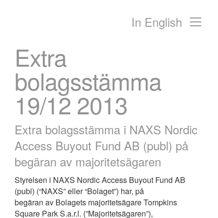
In English
Main Navigation
Extra
bolagsstämma
19/12 2013
Extra bolagsstämma i NAXS Nordic
Access Buyout Fund AB (publ) på
begäran av majoritetsägaren
Styrelsen i NAXS Nordic Access Buyout Fund AB
(publ) (“NAXS” eller “Bolaget”) har, på
begäran av Bolagets majoritetsägare Tompkins
Square Park S.a.r.l. (”Majoritetsägaren”),