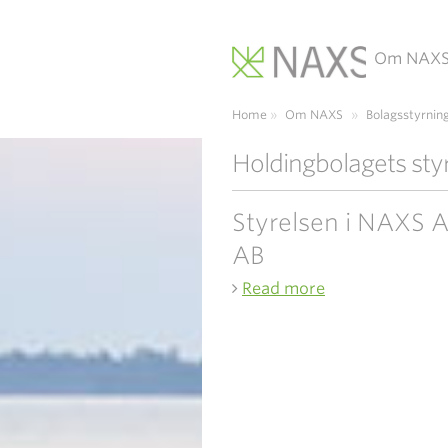
Om NAX
Main Navigation
Home
»
Om NAXS
»
Bolagsstyrnin
Holdingbolagets sty
Styrelsen i NAXS
AB
Read more