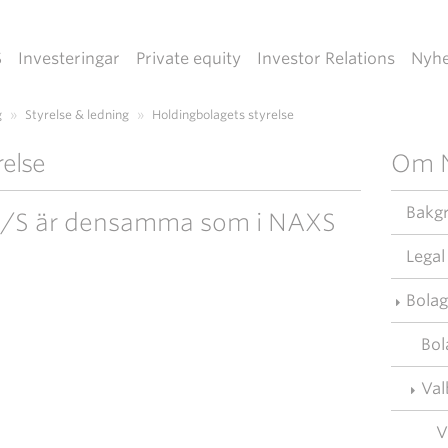
S
Investeringar
Private equity
Investor Relations
Nyhe
g
»
Styrelse & ledning
»
Holdingbolagets styrelse
relse
Om 
Bakg
 A/S är densamma som i NAXS
Legal
Bolag
Bol
Val
V