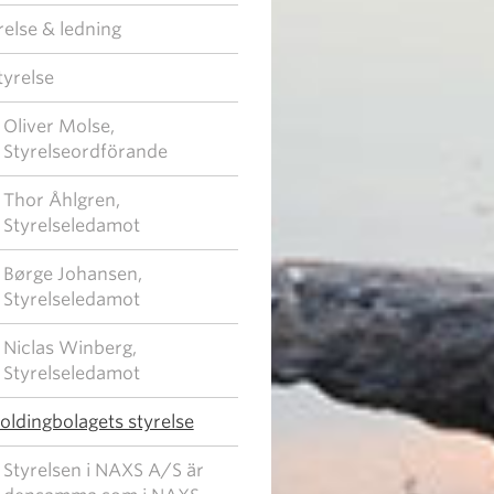
relse & ledning
tyrelse
Oliver Molse,
Styrelseordförande
Thor Åhlgren,
Styrelseledamot
Børge Johansen,
Styrelseledamot
Niclas Winberg,
Styrelseledamot
oldingbolagets styrelse
Styrelsen i NAXS A/S är