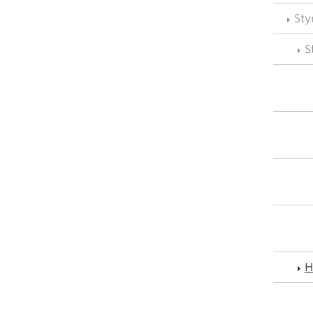
Sty
S
H