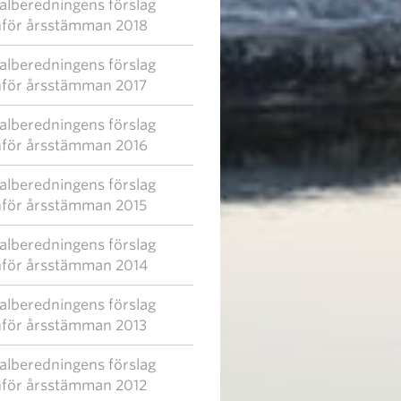
alberedningens förslag
nför årsstämman 2018
alberedningens förslag
nför årsstämman 2017
alberedningens förslag
nför årsstämman 2016
alberedningens förslag
nför årsstämman 2015
alberedningens förslag
nför årsstämman 2014
alberedningens förslag
nför årsstämman 2013
alberedningens förslag
nför årsstämman 2012