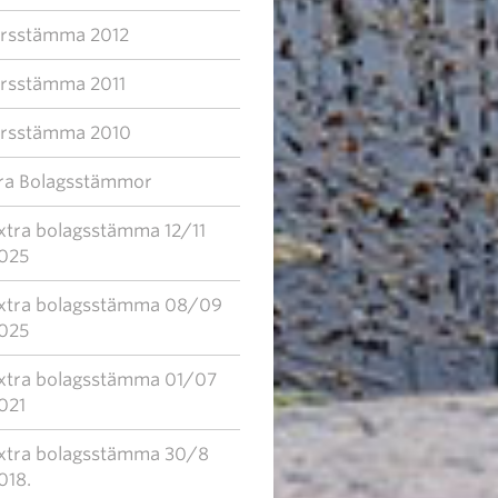
rsstämma 2012
rsstämma 2011
rsstämma 2010
ra Bolagsstämmor
xtra bolagsstämma 12/11
025
xtra bolagsstämma 08/09
025
xtra bolagsstämma 01/07
021
xtra bolagsstämma 30/8
018.