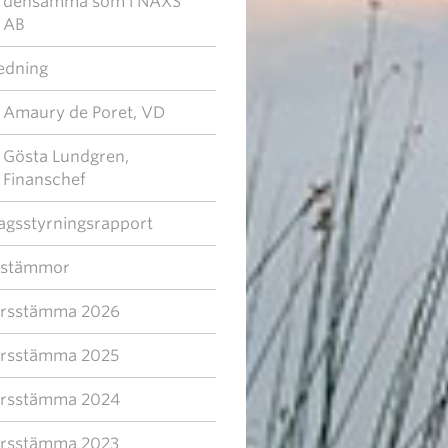
densamma som i NAXS
AB
edning
Amaury de Poret, VD
Gösta Lundgren,
Finanschef
agsstyrningsrapport
sstämmor
rsstämma 2026
rsstämma 2025
rsstämma 2024
rsstämma 2023