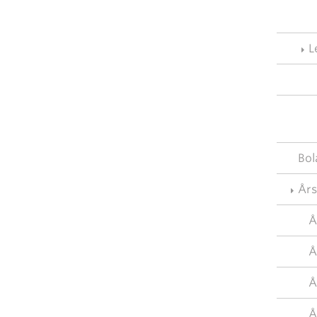
L
Bol
År
Å
Å
Å
Å