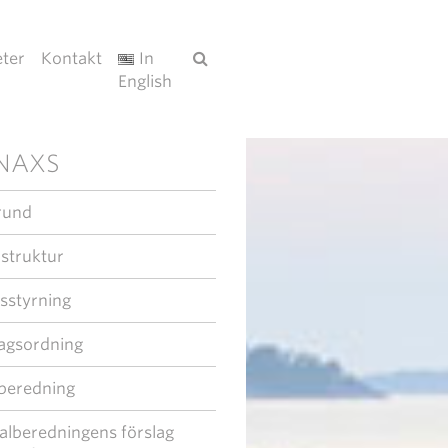
ter
Kontakt
In
English
NAXS
rund
 struktur
sstyrning
agsordning
beredning
alberedningens förslag