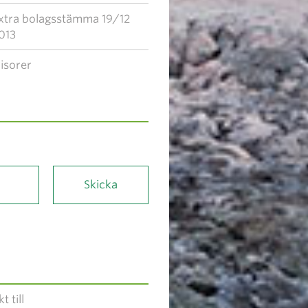
xtra bolagsstämma 19/12
013
isorer
t till