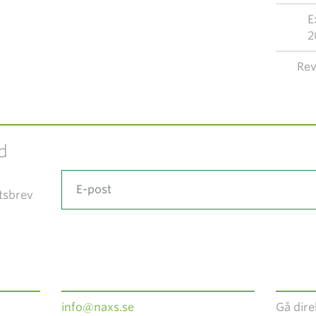
E
2
Rev
d
tsbrev
info@naxs.se
Gå direk