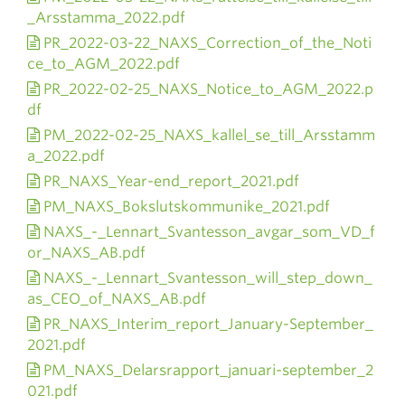
_Arsstamma_2022.pdf
PR_2022-03-22_NAXS_Correction_of_the_Noti
ce_to_AGM_2022.pdf
PR_2022-02-25_NAXS_Notice_to_AGM_2022.p
df
PM_2022-02-25_NAXS_kallel_se_till_Arsstamm
a_2022.pdf
PR_NAXS_Year-end_report_2021.pdf
PM_NAXS_Bokslutskommunike_2021.pdf
NAXS_-_Lennart_Svantesson_avgar_som_VD_f
or_NAXS_AB.pdf
NAXS_-_Lennart_Svantesson_will_step_down_
as_CEO_of_NAXS_AB.pdf
PR_NAXS_Interim_report_January-September_
2021.pdf
PM_NAXS_Delarsrapport_januari-september_2
021.pdf