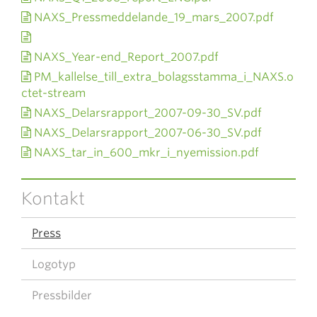
NAXS_Pressmeddelande_19_mars_2007.pdf
NAXS_Year-end_Report_2007.pdf
PM_kallelse_till_extra_bolagsstamma_i_NAXS.o
ctet-stream
NAXS_Delarsrapport_2007-09-30_SV.pdf
NAXS_Delarsrapport_2007-06-30_SV.pdf
NAXS_tar_in_600_mkr_i_nyemission.pdf
Kontakt
Press
Logotyp
Pressbilder