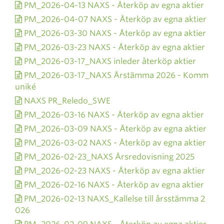
PM_2026-04-13 NAXS - Återköp av egna aktier
PM_2026-04-07 NAXS - Återköp av egna aktier
PM_2026-03-30 NAXS - Återköp av egna aktier
PM_2026-03-23 NAXS - Återköp av egna aktier
PM_2026-03-17_NAXS inleder återköp aktier
PM_2026-03-17_NAXS Årstämma 2026 - Komm
uniké
NAXS PR_Reledo_SWE
PM_2026-03-16 NAXS - Återköp av egna aktier
PM_2026-03-09 NAXS - Återköp av egna aktier
PM_2026-03-02 NAXS - Återköp av egna aktier
PM_2026-02-23_NAXS Årsredovisning 2025
PM_2026-02-23 NAXS - Återköp av egna aktier
PM_2026-02-16 NAXS - Återköp av egna aktier
PM_2026-02-13 NAXS_Kallelse till årsstämma 2
026