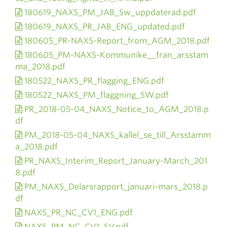
180619_NAXS_PM_JAB_Sw_uppdaterad.pdf
180619_NAXS_PR_JAB_ENG_updated.pdf
180605_PR-NAXS-Report_from_AGM_2018.pdf
180605_PM-NAXS-Kommunike__fran_arsstam
ma_2018.pdf
180522_NAXS_PR_flagging_ENG.pdf
180522_NAXS_PM_flaggning_SW.pdf
PR_2018-05-04_NAXS_Notice_to_AGM_2018.p
df
PM_2018-05-04_NAXS_kallel_se_till_Arsstamm
a_2018.pdf
PR_NAXS_Interim_Report_January-March_201
8.pdf
PM_NAXS_Delarsrapport_januari-mars_2018.p
df
NAXS_PR_NC_CV1_ENG.pdf
NAXS_PM_NC_CV1_SV.pdf