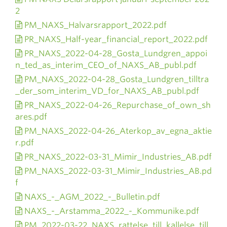
2
PM_NAXS_Halvarsrapport_2022.pdf
PR_NAXS_Half-year_financial_report_2022.pdf
PR_NAXS_2022-04-28_Gosta_Lundgren_appoi
n_ted_as_interim_CEO_of_NAXS_AB_publ.pdf
PM_NAXS_2022-04-28_Gosta_Lundgren_tilltra
_der_som_interim_VD_for_NAXS_AB_publ.pdf
PR_NAXS_2022-04-26_Repurchase_of_own_sh
ares.pdf
PM_NAXS_2022-04-26_Aterkop_av_egna_aktie
r.pdf
PR_NAXS_2022-03-31_Mimir_Industries_AB.pdf
PM_NAXS_2022-03-31_Mimir_Industries_AB.pd
f
NAXS_-_AGM_2022_-_Bulletin.pdf
NAXS_-_Arstamma_2022_-_Kommunike.pdf
PM_2022-03-22_NAXS_rattelse_till_kallelse_till