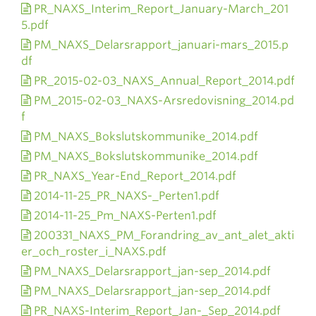
PR_NAXS_Interim_Report_January-March_201
5.pdf
PM_NAXS_Delarsrapport_januari-mars_2015.p
df
PR_2015-02-03_NAXS_Annual_Report_2014.pdf
PM_2015-02-03_NAXS-Arsredovisning_2014.pd
f
PM_NAXS_Bokslutskommunike_2014.pdf
PM_NAXS_Bokslutskommunike_2014.pdf
PR_NAXS_Year-End_Report_2014.pdf
2014-11-25_PR_NAXS-_Perten1.pdf
2014-11-25_Pm_NAXS-Perten1.pdf
200331_NAXS_PM_Forandring_av_ant_alet_akti
er_och_roster_i_NAXS.pdf
PM_NAXS_Delarsrapport_jan-sep_2014.pdf
PM_NAXS_Delarsrapport_jan-sep_2014.pdf
PR_NAXS-Interim_Report_Jan-_Sep_2014.pdf