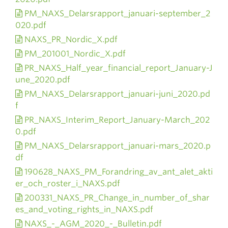
PM_NAXS_Delarsrapport_januari-september_2
020.pdf
NAXS_PR_Nordic_X.pdf
PM_201001_Nordic_X.pdf
PR_NAXS_Half_year_financial_report_January-J
une_2020.pdf
PM_NAXS_Delarsrapport_januari-juni_2020.pd
f
PR_NAXS_Interim_Report_January-March_202
0.pdf
PM_NAXS_Delarsrapport_januari-mars_2020.p
df
190628_NAXS_PM_Forandring_av_ant_alet_akti
er_och_roster_i_NAXS.pdf
200331_NAXS_PR_Change_in_number_of_shar
es_and_voting_rights_in_NAXS.pdf
NAXS_-_AGM_2020_-_Bulletin.pdf