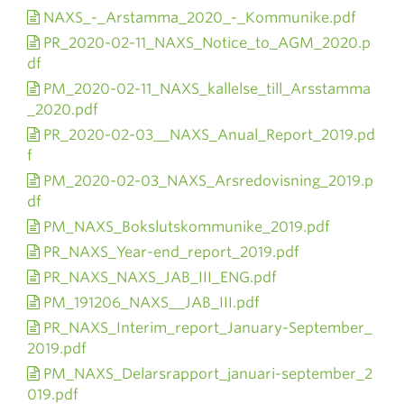
NAXS_-_Arstamma_2020_-_Kommunike.pdf
PR_2020-02-11_NAXS_Notice_to_AGM_2020.p
df
PM_2020-02-11_NAXS_kallelse_till_Arsstamma
_2020.pdf
PR_2020-02-03__NAXS_Anual_Report_2019.pd
f
PM_2020-02-03_NAXS_Arsredovisning_2019.p
df
PM_NAXS_Bokslutskommunike_2019.pdf
PR_NAXS_Year-end_report_2019.pdf
PR_NAXS_NAXS_JAB_III_ENG.pdf
PM_191206_NAXS__JAB_III.pdf
PR_NAXS_Interim_report_January-September_
2019.pdf
PM_NAXS_Delarsrapport_januari-september_2
019.pdf