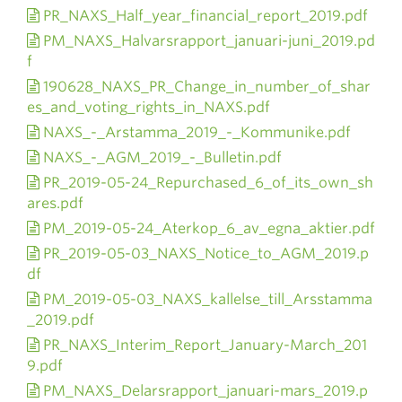
PR_NAXS_Half_year_financial_report_2019.pdf
PM_NAXS_Halvarsrapport_januari-juni_2019.pd
f
190628_NAXS_PR_Change_in_number_of_shar
es_and_voting_rights_in_NAXS.pdf
NAXS_-_Arstamma_2019_-_Kommunike.pdf
NAXS_-_AGM_2019_-_Bulletin.pdf
PR_2019-05-24_Repurchased_6_of_its_own_sh
ares.pdf
PM_2019-05-24_Aterkop_6_av_egna_aktier.pdf
PR_2019-05-03_NAXS_Notice_to_AGM_2019.p
df
PM_2019-05-03_NAXS_kallelse_till_Arsstamma
_2019.pdf
PR_NAXS_Interim_Report_January-March_201
9.pdf
PM_NAXS_Delarsrapport_januari-mars_2019.p