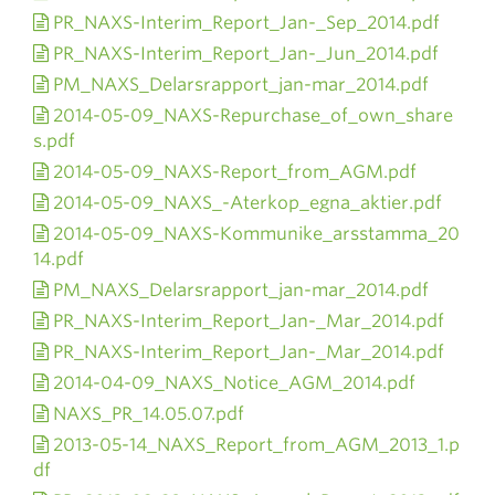
PR_NAXS-Interim_Report_Jan-_Sep_2014.pdf
PR_NAXS-Interim_Report_Jan-_Jun_2014.pdf
PM_NAXS_Delarsrapport_jan-mar_2014.pdf
2014-05-09_NAXS-Repurchase_of_own_share
s.pdf
2014-05-09_NAXS-Report_from_AGM.pdf
2014-05-09_NAXS_-Aterkop_egna_aktier.pdf
2014-05-09_NAXS-Kommunike_arsstamma_20
14.pdf
PM_NAXS_Delarsrapport_jan-mar_2014.pdf
PR_NAXS-Interim_Report_Jan-_Mar_2014.pdf
PR_NAXS-Interim_Report_Jan-_Mar_2014.pdf
2014-04-09_NAXS_Notice_AGM_2014.pdf
NAXS_PR_14.05.07.pdf
2013-05-14_NAXS_Report_from_AGM_2013_1.p
df