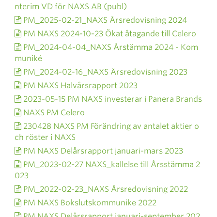
nterim VD för NAXS AB (publ)
PM_2025-02-21_NAXS Årsredovisning 2024
PM NAXS 2024-10-23 Ökat åtagande till Celero
PM_2024-04-04_NAXS Årstämma 2024 - Kom
muniké
PM_2024-02-16_NAXS Årsredovisning 2023
PM NAXS Halvårsrapport 2023
2023-05-15 PM NAXS investerar i Panera Brands
NAXS PM Celero
230428 NAXS PM Förändring av antalet aktier o
ch röster i NAXS
PM NAXS Delårsrapport januari-mars 2023
PM_2023-02-27 NAXS_kallelse till Årsstämma 2
023
PM_2022-02-23_NAXS Årsredovisning 2022
PM NAXS Bokslutskommunike 2022
PM NAXS Delårsrapport januari-september 202