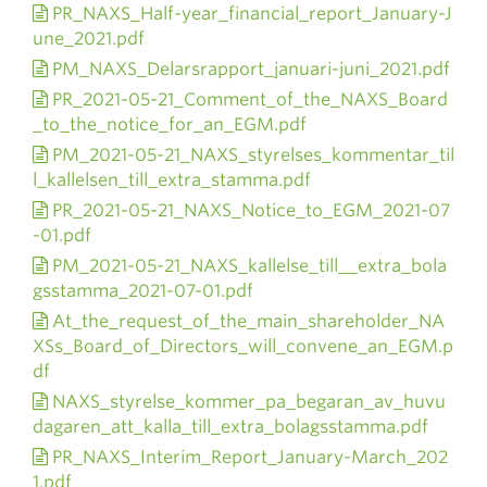
PR_NAXS_Half-year_financial_report_January-J
une_2021.pdf
PM_NAXS_Delarsrapport_januari-juni_2021.pdf
PR_2021-05-21_Comment_of_the_NAXS_Board
_to_the_notice_for_an_EGM.pdf
PM_2021-05-21_NAXS_styrelses_kommentar_til
l_kallelsen_till_extra_stamma.pdf
PR_2021-05-21_NAXS_Notice_to_EGM_2021-07
-01.pdf
PM_2021-05-21_NAXS_kallelse_till__extra_bola
gsstamma_2021-07-01.pdf
At_the_request_of_the_main_shareholder_NA
XSs_Board_of_Directors_will_convene_an_EGM.p
df
NAXS_styrelse_kommer_pa_begaran_av_huvu
dagaren_att_kalla_till_extra_bolagsstamma.pdf
PR_NAXS_Interim_Report_January-March_202
1.pdf