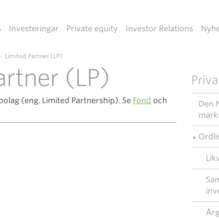
S
Investeringar
Private equity
Investor Relations
Nyhe
»
Limited Partner (LP)
artner (LP)
Priva
bolag (eng. Limited Partnership). Se
Fond
och
Den N
mark
Ordli
Lik
Sam
inv
Årg