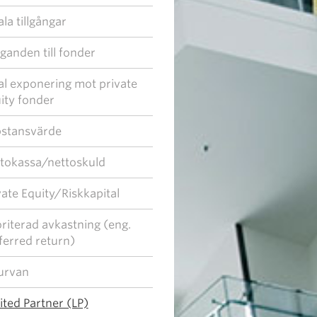
ala tillgångar
ganden till fonder
al exponering mot private
ity fonder
stansvärde
tokassa/nettoskuld
vate Equity/Riskkapital
oriterad avkastning (eng.
ferred return)
urvan
ited Partner (LP)