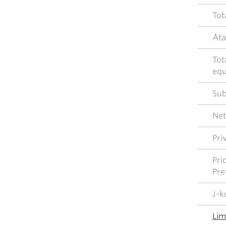
Tot
Åta
Tot
equ
Sub
Net
Pri
Pri
Pre
J-k
Lim