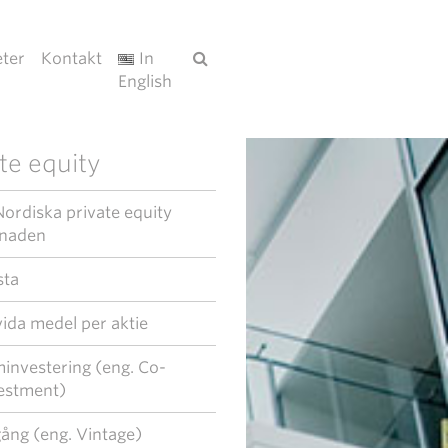
ter
Kontakt
In
English
te equity
ordiska private equity
naden
sta
vida medel per aktie
investering (eng. Co-
estment)
ång (eng. Vintage)