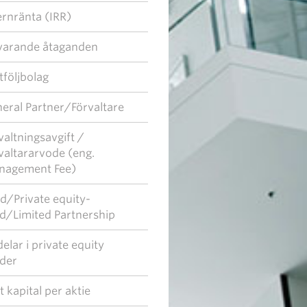
ernränta (IRR)
arande åtaganden
tföljbolag
eral Partner/Förvaltare
valtningsavgift /
valtararvode (eng.
nagement Fee)
d/Private equity-
d/Limited Partnership
elar i private equity
der
t kapital per aktie