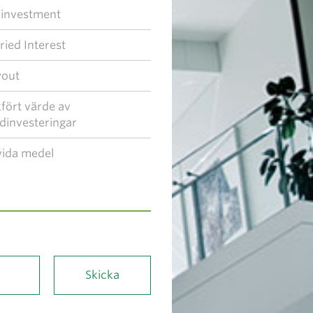
investment
ried Interest
yout
fört värde av
dinvesteringar
vida medel