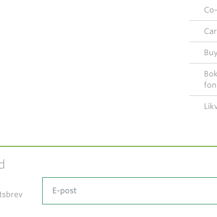
Co-
Car
Bu
Bok
fon
Lik
d
tsbrev