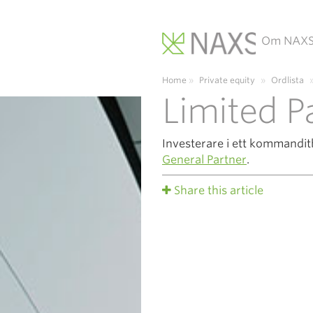
Om NAX
Main Navigation
Home
»
Private equity
»
Ordlista
Limited P
Investerare i ett kommandit
General Partner
.
Share this article