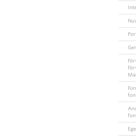
Int
Nuv
Por
Gen
För
För
Ma
Fon
fon
And
fon
Ege