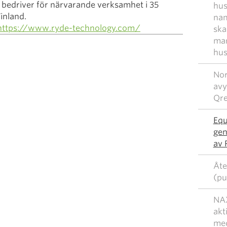
t bedriver för närvarande verksamhet i 35
hus
inland.
nam
https://www.ryde-technology.com/
ska
mar
hus
Nor
avy
Qr
Equ
gen
av 
Åte
(pu
NAX
akt
med