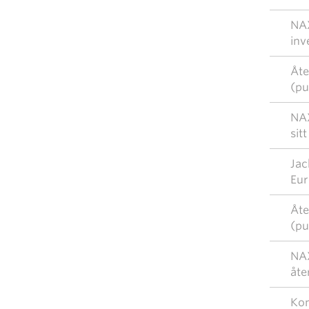
NAX
inv
Åte
(pu
NAX
sit
Jac
Eur
Åte
(pu
NAX
åte
Kom