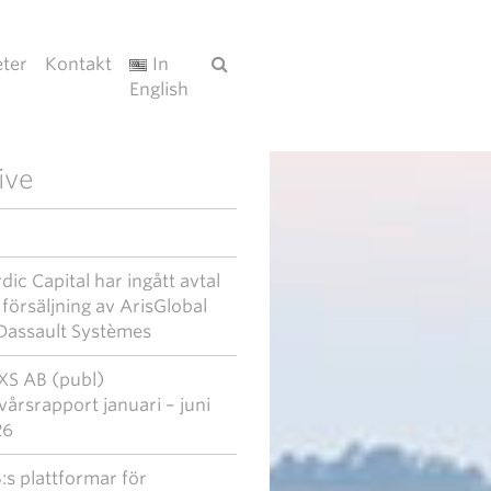
ter
Kontakt
In
English
ive
6
dic Capital har ingått avtal
försäljning av ArisGlobal
l Dassault Systèmes
S AB (publ)
vårsrapport januari – juni
26
:s plattformar för