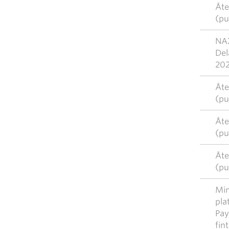
Åte
(pu
NAX
Del
20
Åte
(pu
Åte
(pu
Åte
(pu
Mim
pla
Pay
fin