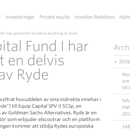
S
Investeringar
Private equity
Investor Relations
Nyhe
nd I har genomfört en delvis avyttring av Ryde
ital Fund I har
Arch
 en delvis
202
 av Ryde
Nor
om 
til
avyttrat huvuddelen av sina indirekta innehav i
NAX
”) till Equip Capital SPV II SCSp, en
Hal
 av Goldman Sachs Alternatives. Ryde är en
20
ör som erbjuder elscootrar och en plattform
eringen kommer att stödja Rydes europeiska
JAB