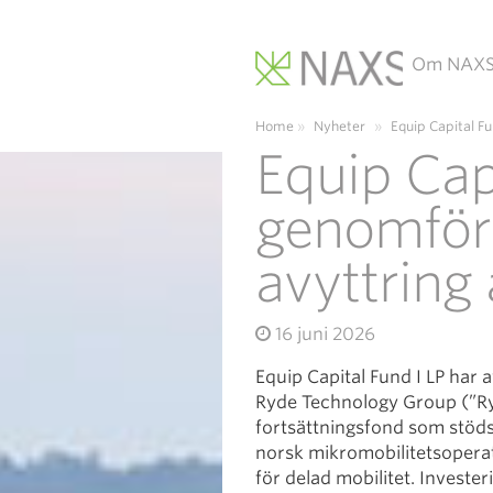
Om NAX
Main Navigation
Home
»
Nyheter
»
Equip Capital Fu
Equip Cap
genomfört
avyttring
16 juni 2026
Equip Capital Fund I LP har 
Ryde Technology Group (”Ryde
fortsättningsfond som stöds
norsk mikromobilitetsoperat
för delad mobilitet. Invest