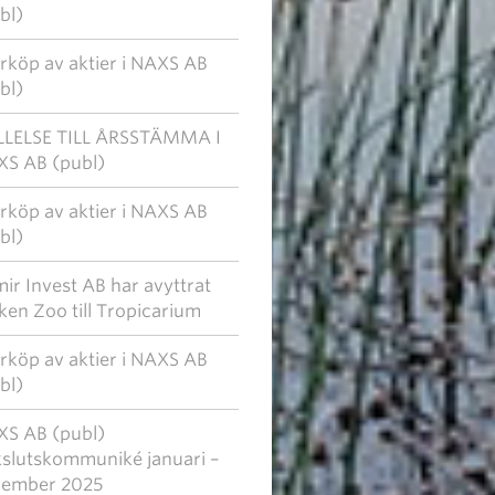
bl)
rköp av aktier i NAXS AB
bl)
LELSE TILL ÅRSSTÄMMA I
S AB (publ)
rköp av aktier i NAXS AB
bl)
ir Invest AB har avyttrat
ken Zoo till Tropicarium
rköp av aktier i NAXS AB
bl)
S AB (publ)
slutskommuniké januari –
cember 2025