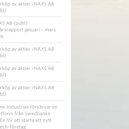
rköp av aktier i NAXS AB
bl)
S AB (publ)
årsrapport januari – mars
26
rköp av aktier i NAXS AB
bl)
rköp av aktier i NAXS AB
bl)
rköp av aktier i NAXS AB
bl)
ir Industries förvärvar en
ttform från Swedbanks
Ex för att starta ett nytt
tech-företag