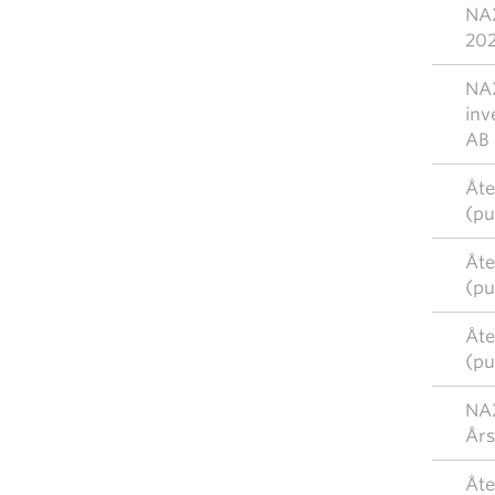
NAX
20
NAX
inv
AB
Åte
(pu
Åte
(pu
Åte
(pu
NAX
Års
Åte