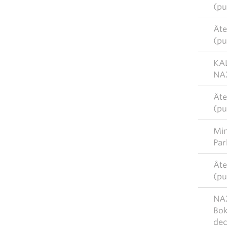
(pu
Åte
(pu
KAL
NAX
Åte
(pu
Mim
Par
Åte
(pu
NAX
Bok
de