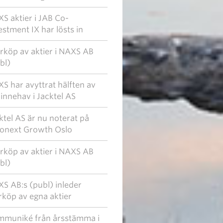
S aktier i JAB Co-
estment IX har lösts in
rköp av aktier i NAXS AB
bl)
S har avyttrat hälften av
t innehav i Jacktel AS
ktel AS är nu noterat på
onext Growth Oslo
rköp av aktier i NAXS AB
bl)
S AB:s (publ) inleder
rköp av egna aktier
muniké från årsstämma i