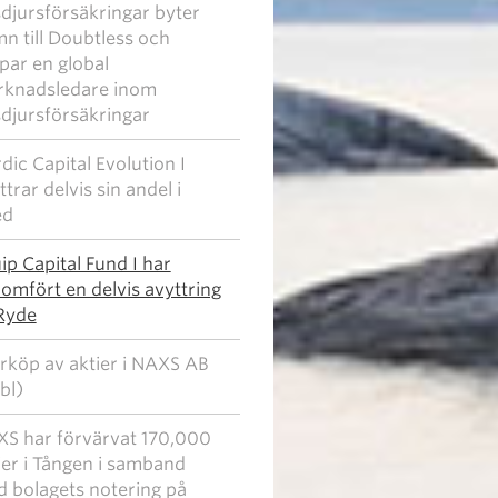
djursförsäkringar byter
n till Doubtless och
par en global
knadsledare inom
djursförsäkringar
dic Capital Evolution I
ttrar delvis sin andel i
ed
ip Capital Fund I har
omfört en delvis avyttring
Ryde
rköp av aktier i NAXS AB
bl)
S har förvärvat 170,000
ier i Tången i samband
 bolagets notering på