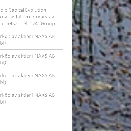
dic Capital Evolution
knar avtal om förvärv av
oritetsandel i 1741 Group
rköp av aktier i NAXS AB
bl)
rköp av aktier i NAXS AB
bl)
rköp av aktier i NAXS AB
bl)
rköp av aktier i NAXS AB
bl)
4