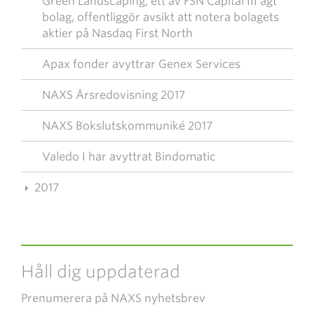
Green Landscaping, ett av FSN Capital III ägt
bolag, offentliggör avsikt att notera bolagets
aktier på Nasdaq First North
Apax fonder avyttrar Genex Services
NAXS Årsredovisning 2017
NAXS Bokslutskommuniké 2017
Valedo I har avyttrat Bindomatic
2017
Håll dig uppdaterad
Prenumerera på NAXS nyhetsbrev