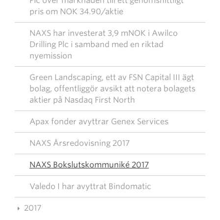
Plc över marknaden till ett genomsnittligt
pris om NOK 34.90/aktie
NAXS har investerat 3,9 mNOK i Awilco
Drilling Plc i samband med en riktad
nyemission
Green Landscaping, ett av FSN Capital III ägt
bolag, offentliggör avsikt att notera bolagets
aktier på Nasdaq First North
Apax fonder avyttrar Genex Services
NAXS Årsredovisning 2017
NAXS Bokslutskommuniké 2017
Valedo I har avyttrat Bindomatic
2017