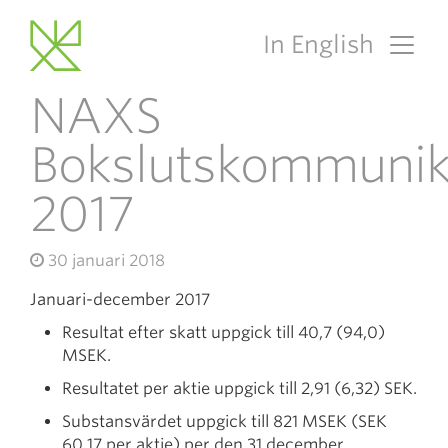
In English
Main Navigation
NAXS
Bokslutskommuni
2017
30 januari 2018
Januari-december 2017
Resultat efter skatt uppgick till 40,7 (94,0)
MSEK.
Resultatet per aktie uppgick till 2,91 (6,32) SEK.
Substansvärdet uppgick till 821 MSEK (SEK
60,17 per aktie) per den 31 december