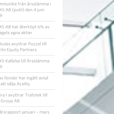
muniké från årsstämma i
S AB (publ) den 4 juni
9
S AB har återköpt 6% av
agets egna aktier
kules avyttrar Puzzel till
lin Equity Partners
S Kallelse till Årsstämma
9
x Fonder har ingått avtal
att sälja Acelity
era I avyttrar Trafotek till
 Group AB
årsrapport januari – mars