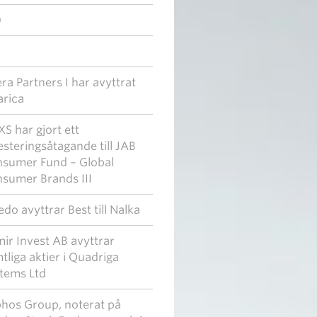
0
era Partners I har avyttrat
arica
S har gjort ett
esteringsåtagande till JAB
sumer Fund – Global
sumer Brands III
edo avyttrar Best till Nalka
ir Invest AB avyttrar
tliga aktier i Quadriga
tems Ltd
hos Group, noterat på