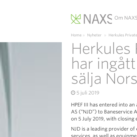
Om NAX
Main Navigation
Home
»
Nyheter
»
Herkules Private
Herkules P
har ingått
sälja Nor
5 juli 2019
HPEF III has entered into an
AS (“NJD”) to Baneservice 
on 5 July 2019, with closing
NJD is a leading provider o
services, as well as equipme