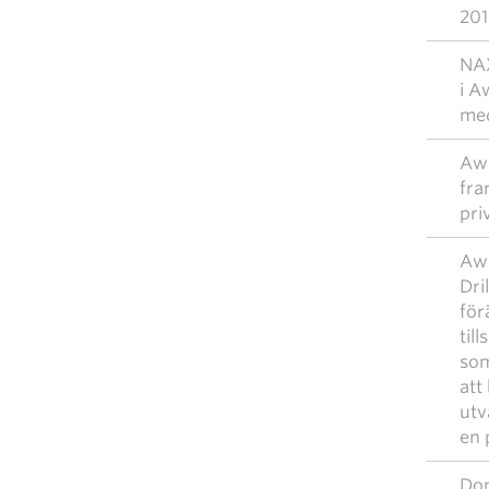
201
NAX
i A
med
Awi
fra
pri
Awi
Dril
för
til
som
att
utv
en 
Don