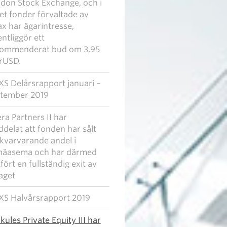
don Stock Exchange, och i
ket fonder förvaltade av
x har ägarintresse,
entliggör ett
ommenderat bud om 3,95
rUSD.
S Delårsrapport januari –
tember 2019
era Partners II har
delat att fonden har sålt
 kvarvarande andel i
mäasema och har därmed
tfört en fullständig exit av
aget
S Halvårsrapport 2019
kules Private Equity III har