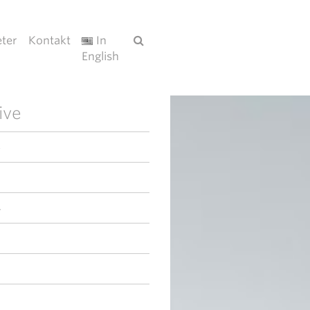
ter
Kontakt
In
English
ive
6
4