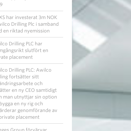
9
S har investerat 3m NOK
wilco Drilling Plc i samband
 en riktad nyemission
lco Drilling PLC har
mgångsrikt slutfört en
vate placement
lco Drilling PLC: Awilco
ling fortsätter sitt
ändringsarbete och
lsätter en ny CEO samtidigt
 man utnyttjar sin option
 bygga en ny rig och
ärderar genomförande av
private placement
ges Group förvärvar