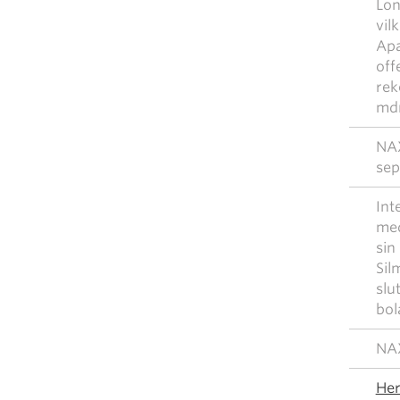
Lon
vil
Apa
off
rek
md
NAX
sep
Int
med
sin
Sil
slu
bol
NAX
Her