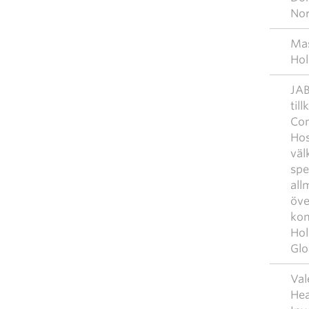
No
Mas
Hol
JAB
til
Com
Hos
väl
spe
all
öve
kom
Hol
Glo
Val
Hea