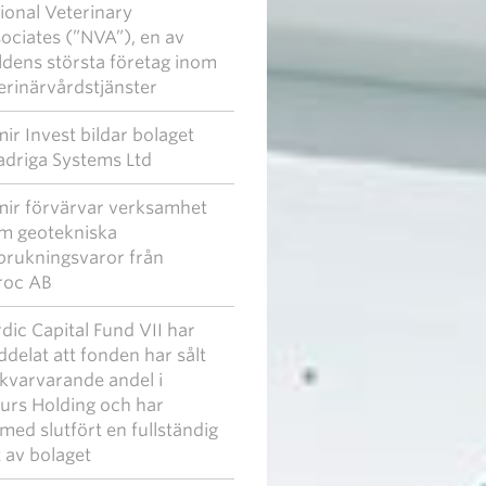
ional Veterinary
ociates (”NVA”), en av
ldens största företag inom
erinärvårdstjänster
ir Invest bildar bolaget
driga Systems Ltd
ir förvärvar verksamhet
m geotekniska
brukningsvaror från
roc AB
dic Capital Fund VII har
delat att fonden har sålt
 kvarvarande andel i
urs Holding och har
med slutfört en fullständig
t av bolaget