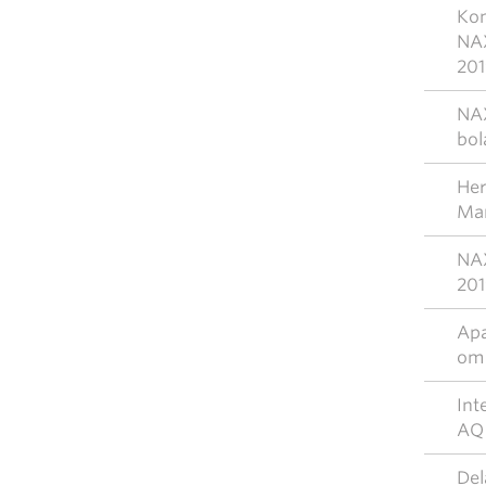
Kom
NAX
201
NAX
bol
Her
Mar
NAX
201
Apa
om 
Int
AQ
Del