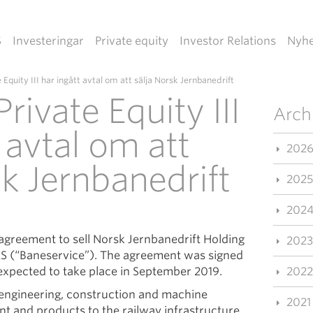
S
Investeringar
Private equity
Investor Relations
Nyhe
 Equity III har ingått avtal om att sälja Norsk Jernbanedrift
rivate Equity III
Arch
 avtal om att
202
sk Jernbanedrift
2025
202
 agreement to sell Norsk Jernbanedrift Holding
2023
AS (“Baneservice”). The agreement was signed
 expected to take place in September 2019.
2022
f engineering, construction and machine
2021
nt and products to the railway infrastructure