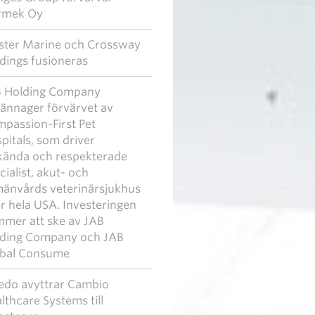
rmek Oy
ter Marine och Crossway
dings fusioneras
 Holding Company
lkännager förvärvet av
passion-First Pet
pitals, som driver
kända och respekterade
cialist, akut- och
mänvårds veterinärsjukhus
r hela USA. Investeringen
mer att ske av JAB
ding Company och JAB
bal Consume
edo avyttrar Cambio
lthcare Systems till