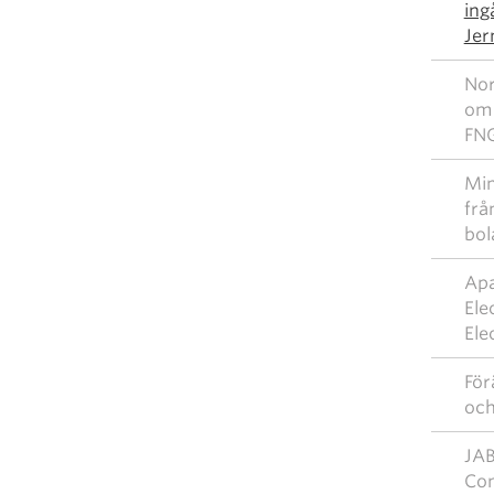
ing
Jer
Nor
om 
FN
Mim
frå
bol
Apa
Ele
Ele
Fö
och
JAB
Con