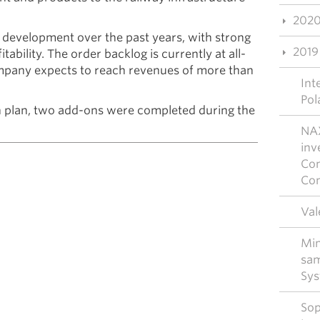
202
development over the past years, with strong
2019
ability. The order backlog is currently at all-
ompany expects to reach revenues of more than
Int
Pol
on plan, two add-ons were completed during the
NAX
inv
Con
Con
Val
Mim
sam
Sys
Sop