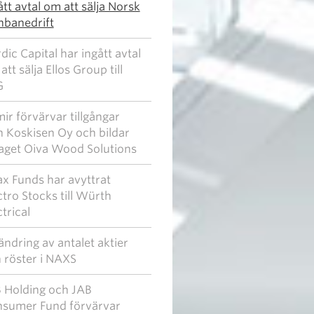
ått avtal om att sälja Norsk
nbanedrift
dic Capital har ingått avtal
att sälja Ellos Group till
G
ir förvärvar tillgångar
n Koskisen Oy och bildar
aget Oiva Wood Solutions
x Funds har avyttrat
ctro Stocks till Würth
ctrical
rändring av antalet aktier
 röster i NAXS
 Holding och JAB
sumer Fund förvärvar