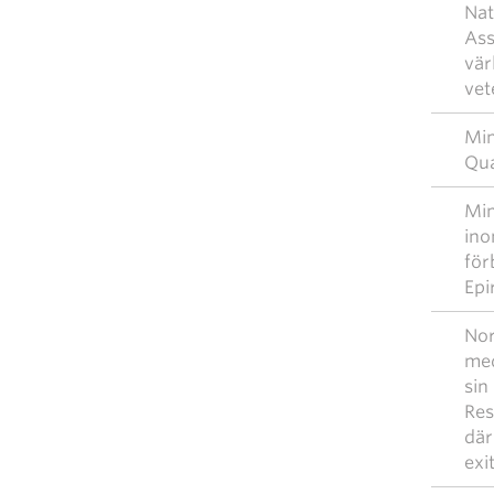
Nat
Ass
vär
vet
Mim
Qua
Mim
ino
för
Epi
Nor
med
sin
Res
där
exi