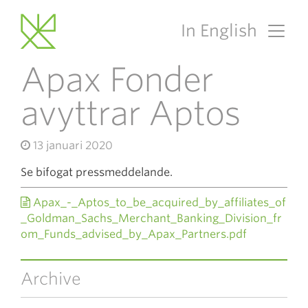
In English
Main Navigation
Apax Fonder
avyttrar Aptos
13 januari 2020
Se bifogat pressmeddelande.
Apax_-_Aptos_to_be_acquired_by_affiliates_of
_Goldman_Sachs_Merchant_Banking_Division_fr
om_Funds_advised_by_Apax_Partners.pdf
Archive