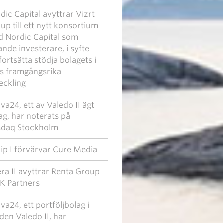
dic Capital avyttrar Vizrt
up till ett nytt konsortium
 Nordic Capital som
ande investerare, i syfte
 fortsätta stödja bolagets i
s framgångsrika
eckling
va24, ett av Valedo II ägt
ag, har noterats på
daq Stockholm
ip I förvärvar Cure Media
era II avyttrar Renta Group
 IK Partners
va24, ett portföljbolag i
den Valedo II, har