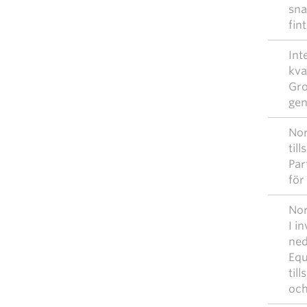
sna
fin
Int
kva
Gro
gen
Nor
til
Par
för
Nor
I i
ned
Equ
til
och