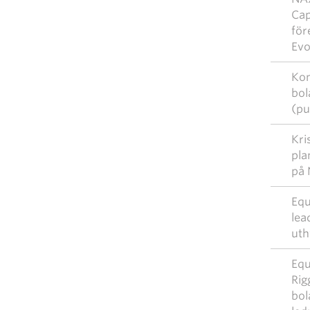
Cap
för
Evo
Kom
bol
(pu
Kri
pla
på 
Equ
lea
uth
Equ
Rig
bol