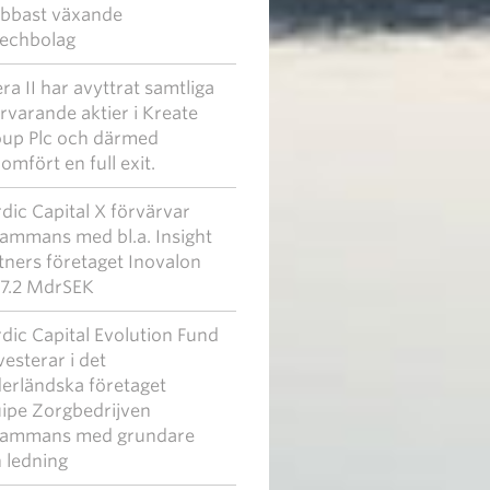
bbast växande
techbolag
era II har avyttrat samtliga
rvarande aktier i Kreate
up Plc och därmed
omfört en full exit.
dic Capital X förvärvar
lsammans med bl.a. Insight
tners företaget Inovalon
 7.2 MdrSEK
dic Capital Evolution Fund
nvesterar i det
erländska företaget
ipe Zorgbedrijven
lsammans med grundare
 ledning