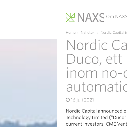
Om NAX
Main Navigation
Home
»
Nyheter
»
Nordic Capital 
Nordic Cap
Duco, ett
inom no-
automati
16 juli 2021
Nordic Capital announced on
Technology Limited (“Duco”)
current investors, CME Vent