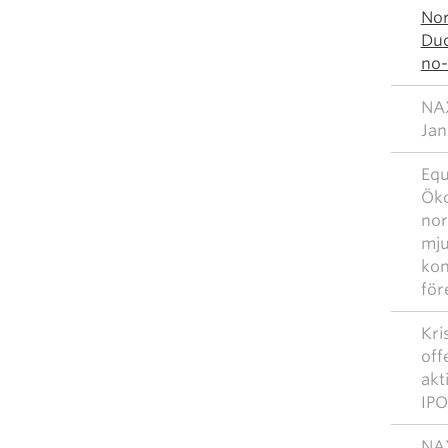
Nor
Duc
no-
NAX
Jan
Equ
Öko
nor
mju
kon
för
Kri
off
akt
IPO
NAX