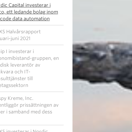
dic Capital investerar i
o, ett ledande bolag inom
code data automation
S Halvårsrapport
uari-juni 2021
ip I investerar i
nomibistand-gruppen, en
disk leverantör av
kvara och IT-
sulttjänster till
etagssektorn
spy Kreme, Inc.
entliggör prissättningen av
ier i samband med dess
S investerar i Nordic