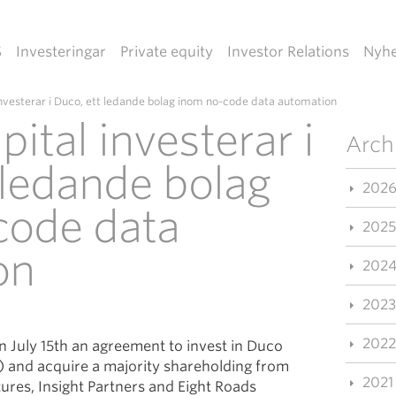
S
Investeringar
Private equity
Investor Relations
Nyhe
investerar i Duco, ett ledande bolag inom no-code data automation
ital investerar i
Arch
 ledande bolag
202
code data
2025
on
202
2023
2022
 July 15th an agreement to invest in Duco
 and acquire a majority shareholding from
2021
ures, Insight Partners and Eight Roads