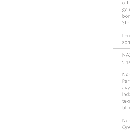
off
gen
bör
Sto
Len
som
NAX
sep
Nor
Par
avy
led
tek
til
Nor
Qre