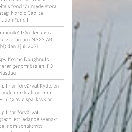
itals fond för medelstora
etag, Nordic Capilta
lution Fund I
muniké från den extra
agsstämman i NAXS AB
bl) den 1 juli 2021
spy Kreme Doughnuts
nerar genomföra en IPO
Nasdaq
ip I har förvärvat Ryde, en
dande norsk aktör inom
yrning av elsparkcyklar
ip I har förvärvat
gtech, ett ledande svenskt
ag inom schaktfritt