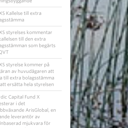
ningsbyggande
S Kallelse till extra
lagsstämma
S styrelses kommentar
 kallelsen till den extra
agsstämman som begärts
 QVT
S styrelse kommer på
äran av huvudägaren att
la till extra bolagsstämma
 att ersätta hela styrelsen
dic Capital Fund X
esterar i det
bbväxande ArisGlobal, en
ande leverantör av
nbaserad mjukvara för