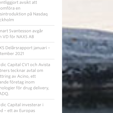
entliggjort avsikt att
omföra en
sintroduktion på Nasdaq
ckholm
nart Svantesson avgår
 VD för NAXS AB
S Delårsrapport januari –
tember 2021
dic Capital CV1 och Avista
tners tecknar avtal om
ttring av Acino, ett
ande företag inom
nologier för drug delivery,
l ADQ.
dic Capital investerar i
d – ett av Europas