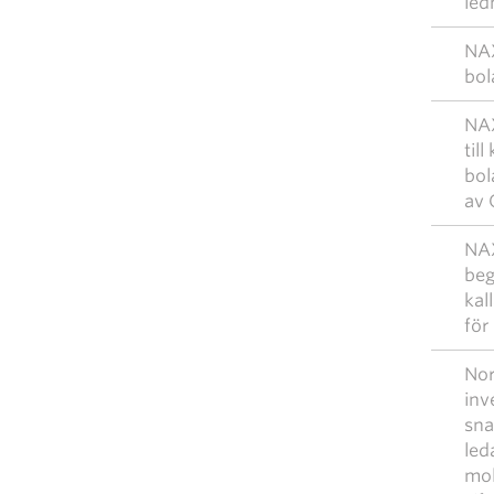
led
NAX
bo
NAX
till
bol
av
NAX
beg
kal
för
Nor
inv
sna
led
mol