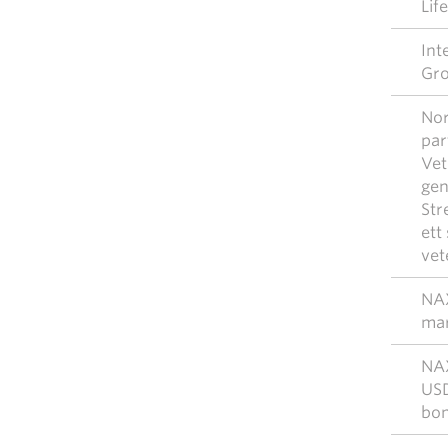
Lif
Int
Gro
Nor
par
Vet
gen
Str
ett
vet
NAX
mar
NAX
USD
bon