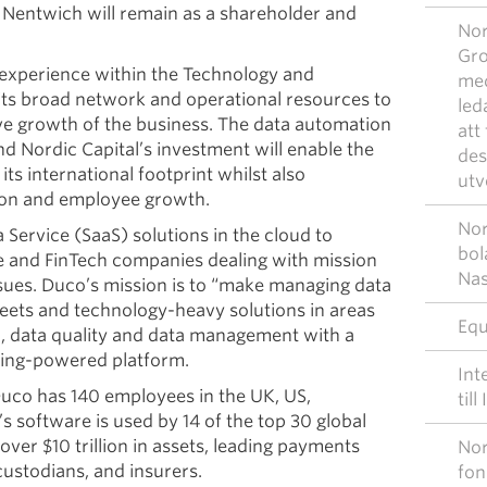
 Nentwich will remain as a shareholder and
Nor
Gro
ts experience within the Technology and
med
 its broad network and operational resources to
led
ve growth of the business. The data automation
att
nd Nordic Capital’s investment will enable the
des
its international footprint whilst also
utv
ion and employee growth.
Nor
Service (SaaS) solutions in the cloud to
bol
ce and FinTech companies dealing with mission
Nas
sues. Duco’s mission is to “make managing data
eets and technology-heavy solutions in areas
Equ
on, data quality and data management with a
ning-powered platform.
Int
uco has 140 employees in the UK, US,
till
 software is used by 14 of the top 30 global
ver $10 trillion in assets, leading payments
Nor
ustodians, and insurers.
fon