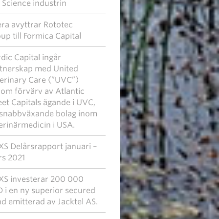
e Science industrin
era avyttrar Rototec
up till Formica Capital
dic Capital ingår
tnerskap med United
erinary Care (”UVC”)
om förvärv av Atlantic
eet Capitals ägande i UVC,
 snabbväxande bolag inom
erinärmedicin i USA.
S Delårsrapport januari –
s 2021
S investerar 200 000
 i en ny superior secured
d emitterad av Jacktel AS.