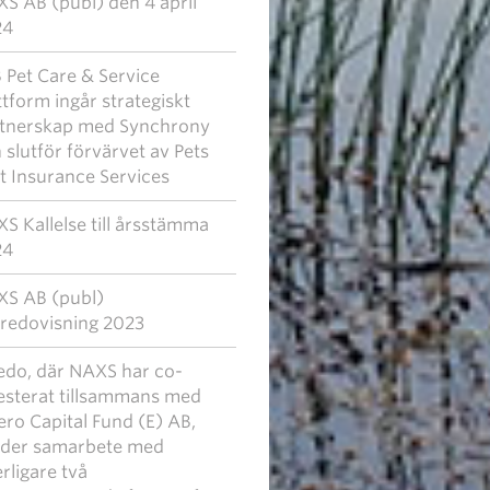
S AB (publ) den 4 april
24
 Pet Care & Service
ttform ingår strategiskt
tnerskap med Synchrony
 slutför förvärvet av Pets
t Insurance Services
S Kallelse till årsstämma
24
S AB (publ)
redovisning 2023
edo, där NAXS har co-
esterat tillsammans med
ero Capital Fund (E) AB,
eder samarbete med
erligare två