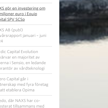
S gör en investering om
 miljoner euro i Equip
ital SPV SCSp
S AB (publ)
vårsrapport januari – juni
24
dic Capital Evolution
värvar en majoritet av
ierna i Sensio, en ledande
erantör av vårdteknologi
ero Capital går i
tnerskap med fyra företag
 att etablera Opima
edo, där NAXS har co-
esterat tillsammans med