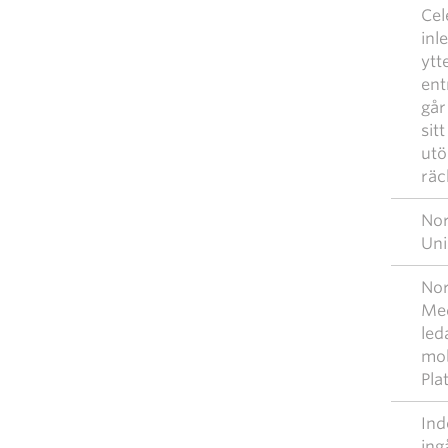
Cel
inl
ytt
ent
går
sit
utö
räc
Nor
Uni
Nor
Med
led
mob
Pla
Ind
ing