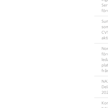
Ser
för
Sun
som
CV1
akt
Nor
för
led
pla
frå
NAX
Del
20
Kom