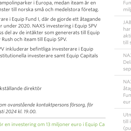
ampolinparker i Europa, medan iteam är en
Fun
nster till norska små och medelstora företag.
mil
rare i Equip Fund I, där de gjorde ett åtagande
JAB
r under 2020. NAXS investering i Equip SPV
har
s del av de intäkter som genererats till Equip
akt
Rush och iteam till Equip SPV.
til
V inkluderar befintliga investerare i Equip
NAX
nstitutionella investerare samt Equip Capitals
Del
sep
NAX
kställande direktör
åta
Fun
eur
om ovanstående kontaktpersons försorg, för
ti 2024 kl. 19.00.
Utn
til
n investering om 13 miljoner euro i Equip Ca
(pu