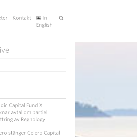
ter
Kontakt
In
English
ive
6
4
dic Capital Fund X
knar avtal om partiell
ttring av Regnology
ero stänger Celero Capital