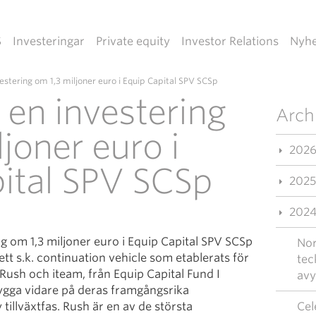
S
Investeringar
Private equity
Investor Relations
Nyhe
estering om 1,3 miljoner euro i Equip Capital SPV SCSp
en investering
Arch
joner euro i
202
ital SPV SCSp
2025
202
g om 1,3 miljoner euro i Equip Capital SPV SCSp
Nor
ett s.k. continuation vehicle som etablerats för
tec
 Rush och iteam, från Equip Capital Fund I
avy
 bygga vidare på deras framgångsrika
tillväxtfas. Rush är en av de största
Cel