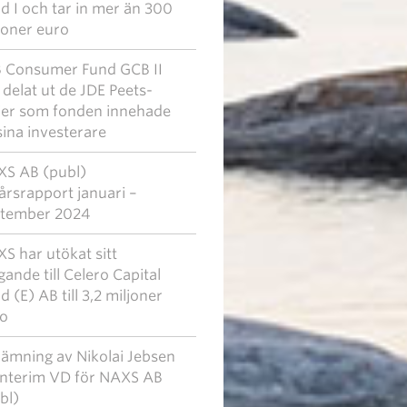
d I och tar in mer än 300
joner euro
 Consumer Fund GCB II
 delat ut de JDE Peets-
ier som fonden innehade
l sina investerare
S AB (publ)
årsrapport januari –
tember 2024
S har utökat sitt
gande till Celero Capital
d (E) AB till 3,2 miljoner
o
ämning av Nikolai Jebsen
l interim VD för NAXS AB
bl)