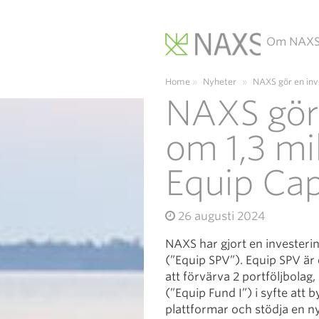
Om NAX
Main Navigation
Home
»
Nyheter
»
NAXS gör en inv
NAXS gör 
om 1,3 mil
Equip Cap
26 augusti 2024
NAXS har gjort en investerin
(”Equip SPV”). Equip SPV är 
att förvärva 2 portföljbolag,
(”Equip Fund I”) i syfte att
plattformar och stödja en ny 