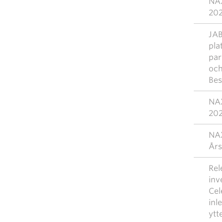
NAX
20
JAB
pla
par
och
Bes
NAX
20
NAX
Års
Rel
inv
Cel
inl
ytt