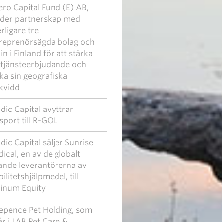
ero Capital Fund (E) AB,
eder partnerskap med
erligare tre
reprenörsägda bolag och
 in i Finland för att stärka
t tjänsteerbjudande och
ka sin geografiska
kvidd
dic Capital avyttrar
sport till R-GOL
dic Capital säljer Sunrise
ical, en av de globalt
ande leverantörerna av
ilitetshjälpmedel, till
tinum Equity
epence Pet Holding, som
år i JAB Pet Care &