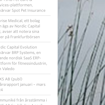
vices-plattformen,
värvar Spot Pet Insurance
rise Medical, ett bolag
 ägs av Nordic Capital
, avser att notera sina
ier på Frankfurtbörsen
dic Capital Evolution
värvar BRP Systems, en
ande nordisk SaaS ERP-
ttform för fitnessindustrin,
n Valedo
S AB (publ)
årsrapport januari – mars
24
muniké från årsstämma i