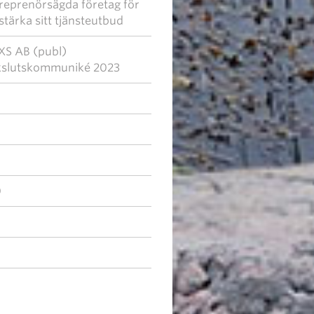
reprenörsägda företag för
 stärka sitt tjänsteutbud
S AB (publ)
slutskommuniké 2023
0