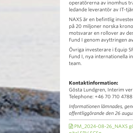
operatörerna av inomhus tr
ledande leverantör av IT-tjä
NAXS är en befintlig investe
på 20 miljoner norska krono
motsvarar en rollover av des
Fund I genom avyttringen av 
Övriga investerare i Equip SP
Fund I, nya internationella i
team.
Kontaktinformation:
Gösta Lundgren, Interim ver
Telephone: +46 70 710 4788
Informationen lämnades, gen
offentliggörande den 26 augus
PM_2024-08-26_NAXS gör e