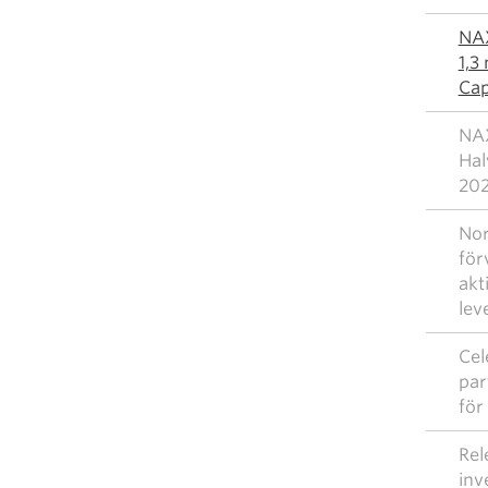
NAX
1,3
Cap
NAX
Hal
20
Nor
för
akt
lev
Cel
par
för
Rel
inv