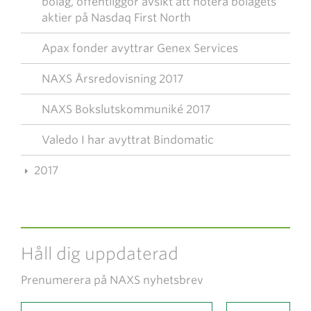
bolag, offentliggör avsikt att notera bolagets
aktier på Nasdaq First North
Apax fonder avyttrar Genex Services
NAXS Årsredovisning 2017
NAXS Bokslutskommuniké 2017
Valedo I har avyttrat Bindomatic
2017
Håll dig uppdaterad
Prenumerera på NAXS nyhetsbrev