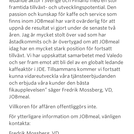
ledande aktör i Sverige och Finland med en stor
framtida tillväxt- och utvecklingspotential. Den
passion och kunskap för kaffe och service som
finns inom JOBmeal har varit ovärderlig för att
uppnå de resultat vi gjort under de senaste två
åren. Jag är mycket stolt över vad som har
åstadkommits och är övertygad om att JOBmeal
idag har en mycket stark position för fortsatt
tillväxt. Vi har uppskattat samarbetet med Valedo
och ser fram emot att bli del av en globalt ledande
kaffeaktör i JDE. Tillsammans kommer vi fortsatt
kunna vidareutveckla våra tjänsteerbjudanden
och erbjuda våra kunder den bästa
fikaupplevelsen” säger Fredrik Mossberg, VD,
JOBmeal.
Villkoren för affären offentliggörs inte.
För ytterligare information om JOBmeal, vänligen
kontakta:
Fredrik Mossberg, VD