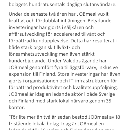
bolagets hundratusentals dagliga slutanvändare.
Under de senaste två åren har JOBmeal vuxit
kraftigt och fördubblat intjäningen. Betydande
investeringar har gjorts i säljkåren och
affärsutveckling för accelererad tillväxt och
förbättrad kundupplevelse. Detta har resulterat i
både stark organisk tillväxt- och
lönsamhetsutveckling men även stärkt
kunderbjudande. Under Valedos ägande har
JOBmeal genomfört fyra tilläggsförvärv, inklusive
expansion till Finland. Stora investeringar har även
gjorts i organisationen och IT-infrastrukturen för
förbättrad produktivitet och kvalitetsuppföljning.
JOBmeal är idag en ledande aktör i både Sverige
och Finland med stark lokal närvaro genom 35
kontor.
”För lite mer än två år sedan bestod JOBmeal av 18
fristående lokala bolag. Idag är JOBmeal en