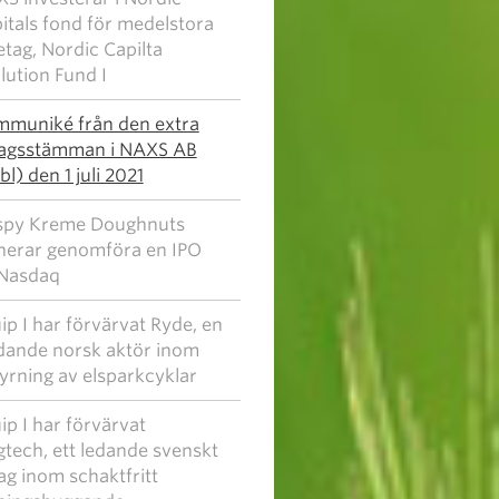
itals fond för medelstora
etag, Nordic Capilta
lution Fund I
muniké från den extra
agsstämman i NAXS AB
bl) den 1 juli 2021
spy Kreme Doughnuts
nerar genomföra en IPO
Nasdaq
ip I har förvärvat Ryde, en
dande norsk aktör inom
yrning av elsparkcyklar
ip I har förvärvat
gtech, ett ledande svenskt
ag inom schaktfritt